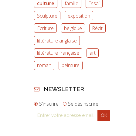
culture
famille
Essai
Sculpture
exposition
Ecriture
belgique
Récit
littérature anglaise
littérature française
art
roman
peinture
NEWSLETTER
S'inscrire
Se désinscrire