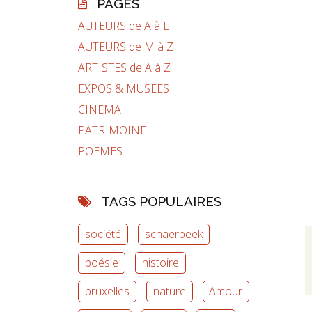
PAGES
AUTEURS de A à L
AUTEURS de M à Z
ARTISTES de A à Z
EXPOS & MUSEES
CINEMA
PATRIMOINE
POEMES
TAGS POPULAIRES
société
schaerbeek
poésie
histoire
bruxelles
nature
Amour