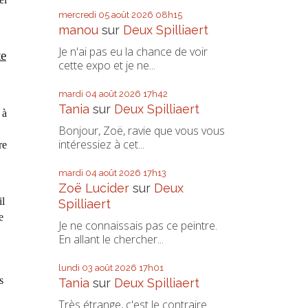
mercredi 05
août 2026
08h15
manou
sur
Deux Spilliaert
Je n'ai pas eu la chance de voir
te
cette expo et je ne...
mardi 04
août 2026
17h42
Tania
sur
Deux Spilliaert
 à
Bonjour, Zoë, ravie que vous vous
intéressiez à cet...
re
mardi 04
août 2026
17h13
Zoë Lucider
sur
Deux
il
Spilliaert
e
Je ne connaissais pas ce peintre.
En allant le chercher...
lundi 03
août 2026
17h01
s
Tania
sur
Deux Spilliaert
Très étrange, c'est le contraire