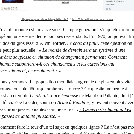
http://philippemailleux.blogs.lalibre.be/
&
http://phmailleux.e-monsite.com/
’état du monde est un vaste sujet. Chaque génération s’inquiète du futur
spérant une vie meilleure pour ses descendants. En 1970, on pouvait lir
u dos du gros essai d’
Alvin Toffler
,
Le choc du futur
, cette question on
e peut plus actuelle :
« Le monde de demain sera un système d’une
xtrême souplesse en situation de changement permanent. Comment
’homme supportera-t-il ces changements et les agressions qui,
écessairement, en résulteront ? »
ous y sommes. La
population mondiale
augmente de plus en plus vite.
erons-nous bientôt trop nombreux sur terre ? Ce questionnement est
ussi au cœur de
La décroissance heureuse
de Maurizio Pallante, dont j’
arlé ici. Zoë Lucider, sous son
Arbre à Palabres
, y revient souvent avec
es chroniques éclairantes comme celle-ci :
« Osons rester humain. Les
mpasses de la toute-puissance. »
omment faire le tour d’un tel sujet en quelques lignes ? Là n’est pas m
ropos. Ce billet veut simplement relayer et diffuser plus largement l’app