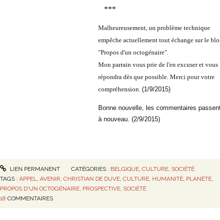
***
Malheureusement, un problème technique
empêche actuellement tout échange sur le blo
"Propos d'un octogénaire".
Mon parrain vous prie de l'en excuser et vous
répondra dès que possible. Merci pour votre
.
compréhension
(1/9/2015)
Bonne nouvelle, les commentaires passen
à nouveau. (2/9/2015)
LIEN PERMANENT
CATÉGORIES :
BELGIQUE
,
CULTURE
,
SOCIÉTÉ
TAGS :
APPEL
,
AVENIR
,
CHRISTIAN DE DUVE
,
CULTURE
,
HUMANITÉ
,
PLANÈTE
,
PROPOS D'UN OCTOGÉNAIRE
,
PROSPECTIVE
,
SOCIÉTÉ
18
COMMENTAIRES