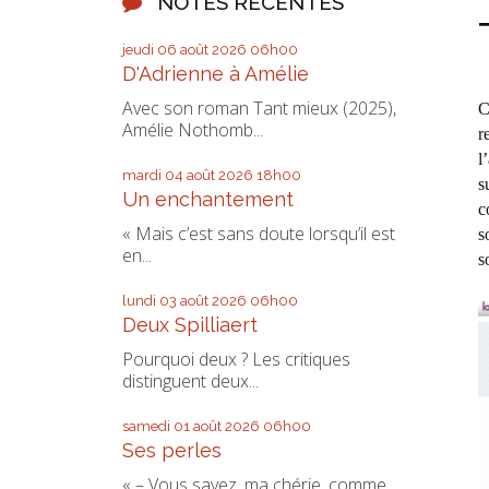
NOTES RÉCENTES
jeudi 06
août 2026
06h00
D'Adrienne à Amélie
Avec son roman Tant mieux (2025),
C
Amélie Nothomb...
r
l
mardi 04
août 2026
18h00
s
Un enchantement
c
« Mais c’est sans doute lorsqu’il est
s
en...
s
lundi 03
août 2026
06h00
Deux Spilliaert
Pourquoi deux ? Les critiques
distinguent deux...
samedi 01
août 2026
06h00
Ses perles
« – Vous savez, ma chérie, comme