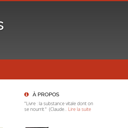
s
À PROPOS
"Livre : la substance vitale dont on
se nourrit." (Claude...
Lire la suite