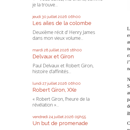
je la trouve...
jeudi 30
juillet 2026
06h00
Les ailes de la colombe
L
Deuxième récit d’ Henry James
e
dans mon vieux volume...
a
n
mardi 28
juillet 2026
18h00
e
Delvaux et Giron
l
Paul Delvaux et Robert Giron,
n
histoire d’affinités...
N
lundi 27
juillet 2026
06h00
S
Robert Giron, XXe
a
« Robert Giron, l’heure de la
p
révélation »...
d
i
vendredi 24
juillet 2026
09h55
Un but de promenade
C
p