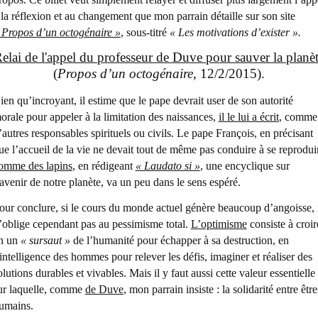
 la réflexion et au changement que mon parrain détaille sur son site
 Propos d’un octogénaire »
, sous-titré
« Les motivations d’exister ».
elai de l'appel du professeur de Duve pour sauver la planè
(
Propos d’un octogénaire
, 12/2/2015).
ien qu’incroyant, il estime que le pape devrait user de son autorité
orale pour appeler à la limitation des naissances,
il le lui a écrit
, comme
’autres responsables spirituels ou civils. Le pape François, en précisant
ue l’accueil de la vie ne devait tout de même pas conduire à se reprodui
omme des lapins
, en rédigeant
« Laudato si »
, une encyclique sur
’avenir de notre planète, va un peu dans le sens espéré.
our conclure, si le cours du monde actuel génère beaucoup d’angoisse, 
’oblige cependant pas au pessimisme total.
L’optimisme
consiste à croir
n un
« sursaut »
de l’humanité pour échapper à sa destruction, en
’intelligence des hommes pour relever les défis, imaginer et réaliser des
olutions durables et vivables. Mais il y faut aussi cette valeur essentielle
ur laquelle, comme
de Duve
, mon parrain insiste : la solidarité entre être
umains.