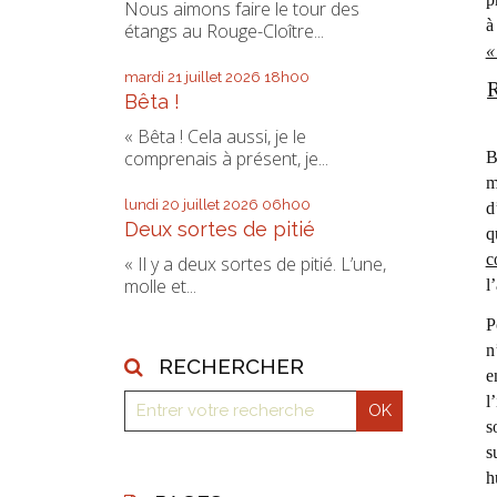
Nous aimons faire le tour des
à
étangs au Rouge-Cloître...
«
mardi 21
juillet 2026
18h00
R
Bêta !
« Bêta ! Cela aussi, je le
comprenais à présent, je...
B
m
lundi 20
juillet 2026
06h00
d
Deux sortes de pitié
q
c
« Il y a deux sortes de pitié. L’une,
molle et...
l
P
n
RECHERCHER
e
l
s
s
h