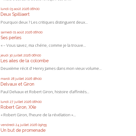
lundi 03
août 2026
06h00
Deux Spilliaert
Pourquoi deux ? Les critiques distinguent deux...
samedi 01
août 2026
06h00
Ses perles
« – Vous savez, ma chérie, comme je la trouve...
jeudi 30
juillet 2026
06h00
Les ailes de la colombe
Deuxième récit d’ Henry James dans mon vieux volume...
mardi 28
juillet 2026
18h00
Delvaux et Giron
Paul Delvaux et Robert Giron, histoire d’affinités...
lundi 27
juillet 2026
06h00
Robert Giron, XXe
« Robert Giron, l’heure de la révélation »...
vendredi 24
juillet 2026
09h55
Un but de promenade