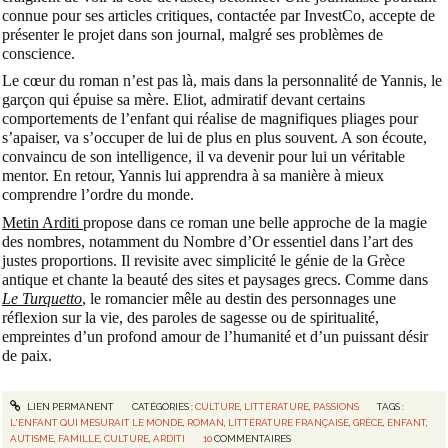
connue pour ses articles critiques, contactée par InvestCo, accepte de
présenter le projet dans son journal, malgré ses problèmes de
conscience.
Le cœur du roman n’est pas là, mais dans la personnalité de Yannis, le
garçon qui épuise sa mère. Eliot, admiratif devant certains
comportements de l’enfant qui réalise de magnifiques pliages pour
s’apaiser, va s’occuper de lui de plus en plus souvent. A son écoute,
convaincu de son intelligence, il va devenir pour lui un véritable
mentor. En retour, Yannis lui apprendra à sa manière à mieux
comprendre l’ordre du monde.
Metin Arditi
propose dans ce roman une belle approche de la magie
des nombres, notamment du Nombre d’Or essentiel dans l’art des
justes proportions. Il revisite avec simplicité le génie de la Grèce
antique et chante la beauté des sites et paysages grecs. Comme dans
Le Turquetto
, le romancier mêle au destin des personnages une
réflexion sur la vie, des paroles de sagesse ou de spiritualité,
empreintes d’un profond amour de l’humanité et d’un puissant désir
de paix.
LIEN PERMANENT
CATÉGORIES :
CULTURE
,
LITTÉRATURE
,
PASSIONS
TAGS :
L'ENFANT QUI MESURAIT LE MONDE
,
ROMAN
,
LITTÉRATURE FRANÇAISE
,
GRÈCE
,
ENFANT
,
AUTISME
,
FAMILLE
,
CULTURE
,
ARDITI
10
COMMENTAIRES