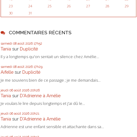
23
24
25
26
27
28
29
30
31
COMMENTAIRES RÉCENTS
samedi 08
août 2026
17h52
Tania
sur
Duplicité
Il y a longtemps qu'on sentait un silence chez Amélie...
samedi 08
août 2026
17h29
Aifelle
sur
Duplicité
Je me souviens bien de ce passage ; je me demandais...
jeudi 06
août 2026
20h26
Tania
sur
D'Adrienne à Amélie
Je voulais le lire depuis longtemps et j'ai dû le...
jeudi 06
août 2026
20h21
Tania
sur
D'Adrienne à Amélie
Adrienne est une enfant sensible et attachante dans sa...
jeudi 06
août 2026
20h17