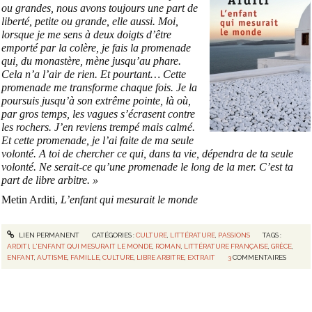
ou grandes, nous avons toujours une part de
liberté, petite ou grande, elle aussi. Moi,
lorsque je me sens à deux doigts d’être
emporté par la colère, je fais la promenade
qui, du monastère, mène jusqu’au phare.
Cela n’a l’air de rien. Et pourtant… Cette
promenade me transforme chaque fois. Je la
poursuis jusqu’à son extrême pointe, là où,
par gros temps, les vagues s’écrasent contre
les rochers. J’en reviens trempé mais calmé.
Et cette promenade, je l’ai faite de ma seule
volonté. A toi de chercher ce qui, dans ta vie, dépendra de ta seule
volonté. Ne serait-ce qu’une promenade le long de la mer. C’est ta
part de libre arbitre. »
Metin Arditi,
L’enfant qui mesurait le monde
LIEN PERMANENT
CATÉGORIES :
CULTURE
,
LITTÉRATURE
,
PASSIONS
TAGS :
ARDITI
,
L'ENFANT QUI MESURAIT LE MONDE
,
ROMAN
,
LITTÉRATURE FRANÇAISE
,
GRÈCE
,
ENFANT
,
AUTISME
,
FAMILLE
,
CULTURE
,
LIBRE ARBITRE
,
EXTRAIT
3
COMMENTAIRES