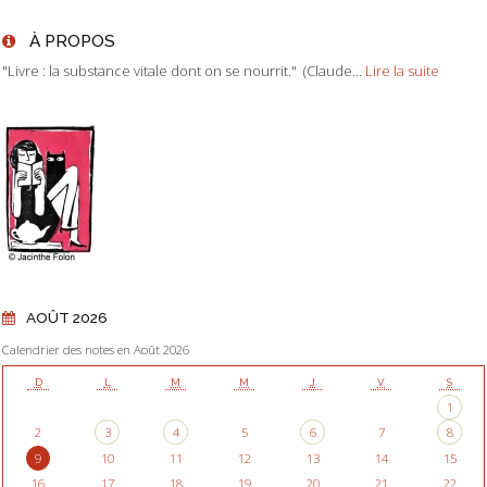
À PROPOS
"Livre : la substance vitale dont on se nourrit." (Claude...
Lire la suite
AOÛT 2026
Calendrier des notes en Août 2026
D
L
M
M
J
V
S
1
2
3
4
5
6
7
8
9
10
11
12
13
14
15
16
17
18
19
20
21
22