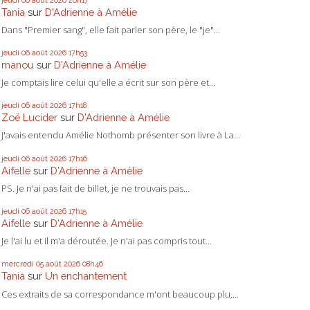
Tania
sur
D'Adrienne à Amélie
Dans "Premier sang", elle fait parler son père, le "je"...
jeudi 06
août 2026
17h53
manou
sur
D'Adrienne à Amélie
Je comptais lire celui qu'elle a écrit sur son père et...
jeudi 06
août 2026
17h18
Zoë Lucider
sur
D'Adrienne à Amélie
J'avais entendu Amélie Nothomb présenter son livre à La...
jeudi 06
août 2026
17h16
Aifelle
sur
D'Adrienne à Amélie
PS. Je n'ai pas fait de billet, je ne trouvais pas...
jeudi 06
août 2026
17h15
Aifelle
sur
D'Adrienne à Amélie
Je l'ai lu et il m'a déroutée. Je n'ai pas compris tout...
mercredi 05
août 2026
08h46
Tania
sur
Un enchantement
Ces extraits de sa correspondance m'ont beaucoup plu,...