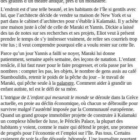
des gradins d’un théâtre antique, près d’un monastère.
L’endroit est d’une telle beauté, et les habitants de l’île si gentils avec
lui, que l’architecte décide de vendre sa maison de New York et sa
part dans le cabinet d’architectes pour s’établir à Kalamaki. Il y achète
une maison juste à côté de celle de Maraki et Yannis. Dickie a laissé
des tas de notes sur ses recherches et ses projets, Eliot veut à présent
prendre le temps de s’y intéresser vraiment, de relire ses courriels trop
vite lus ; il veut comprendre pourquoi elle a voulu rester sur cette île.
Parce qu’un jour Yannis a failli se noyer, Maraki lui donne
patiemment, semaine après semaine, des leçons de natation. L’enfant
renâcle, il lui faut ruser pour le faire progresser, et cela passe par les
nombres : compter les pas, les objets, le nombre de gens assis au café
Stamboulidis, retenir le poids de la pêche du jour – le travail de
Maraki, qui pêche seule à la
palangre
. Comment aider à grandir un
enfant autiste, tel est le défi de sa mère.
L’intrigue de
L’enfant qui mesurait le monde
se déroule dans la Grèce
actuelle, en proie au déclin économique, où chacun se débrouille pour
survivre malgré l’austérité imposée par la Communauté européenne.
Quand un grand groupe immobilier projette de construire à Kalamaki
un complexe hôtelier de luxe, le Périclès Palace, la plupart des
habitants y voient, comme le maire qui défend le projet, une promesse
de progrès pour l’économie et l’emploi sur l’île. Pas tous. Certains
craignent de voir la côte dévastée, bétonnée. Une journaliste pourtant