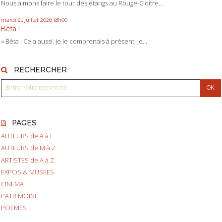
Nous aimons faire le tour des étangs au Rouge-Cloître...
mardi 21
juillet 2026
18h00
Bêta !
« Bêta ! Cela aussi, je le comprenais à présent, je...
RECHERCHER
PAGES
AUTEURS de A à L
AUTEURS de M à Z
ARTISTES de A à Z
EXPOS & MUSEES
CINEMA
PATRIMOINE
POEMES